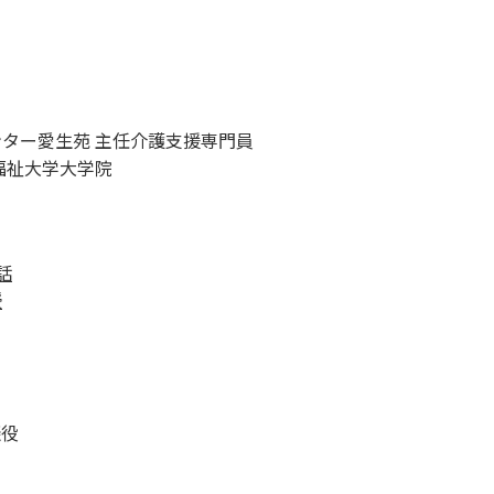
ンター愛生苑 主任介護支援専門員
療福祉大学大学院
話
授
談役