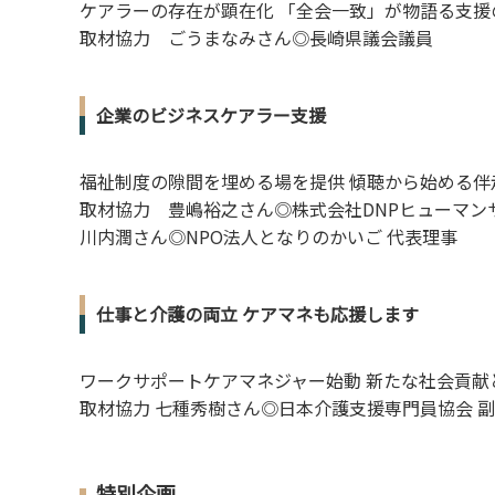
ケアラーの存在が顕在化 「全会一致」が物語る支援
取材協力 ごうまなみさん◎長崎県議会議員
企業のビジネスケアラー支援
福祉制度の隙間を埋める場を提供 傾聴から始める伴
取材協力 豊嶋裕之さん◎株式会社DNPヒューマン
川内潤さん◎NPO法人となりのかいご 代表理事
仕事と介護の両立 ケアマネも応援します
ワークサポートケアマネジャー始動 新たな社会貢献
取材協力 七種秀樹さん◎日本介護支援専門員協会 
特別企画