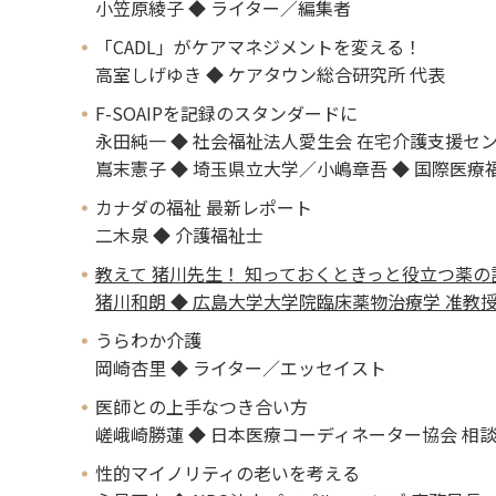
小笠原綾子 ◆ ライター／編集者
「CADL」がケアマネジメントを変える！
高室しげゆき ◆ ケアタウン総合研究所 代表
F-SOAIPを記録のスタンダードに
永田純一 ◆ 社会福祉法人愛生会 在宅介護支援セ
嶌末憲子 ◆ 埼玉県立大学／小嶋章吾 ◆ 国際医
カナダの福祉 最新レポート
二木泉 ◆ 介護福祉士
教えて 猪川先生！ 知っておくときっと役立つ薬の
猪川和朗 ◆ 広島大学大学院臨床薬物治療学 准教
うらわか介護
岡崎杏里 ◆ ライター／エッセイスト
医師との上手なつき合い方
嵯峨崎勝蓮 ◆ 日本医療コーディネーター協会 相
性的マイノリティの老いを考える