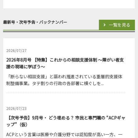
2026/07/27
連載・視点 生活を支えるという尊い仕事～医療が成立する
最新号・次号予告・バックナンバー
一覧を見る
前提条件～（執筆 岡村毅 ◎ 地方独立行政法人 東京都健康長
寿医療センター研究所 自立促進と精神保健研究チーム 認知
症・精神保健研究リーダー）
2026/07/27
2026年8月号 【特集】これからの相談支援体制 ～障がい者支
援の現場に学ぼう～
2026/07/27
連載・障害と「私の人生」 生まれながらの障害と複雑な
「断らない相談支援」と謳われ推進されている重層的支援体
生育歴、母親との共依存 医療と福祉の連携で就労移行支援を
制整備事業。タテ割りの行政の各部署に横ぐしを...
受けるまで（上）
2026/07/23
【次号予告】9月号・ どう埋める？ 市民と専門職の “ACPギャ
2026/06/24
ップ”（仮）
特集・先進国、北欧の福祉教育 スウェーデンでは高齢者も
包摂したインクルーシブ社会について いかに学校で教えて
ACPという言葉は医療や介護分野では認知度が高い一方、一