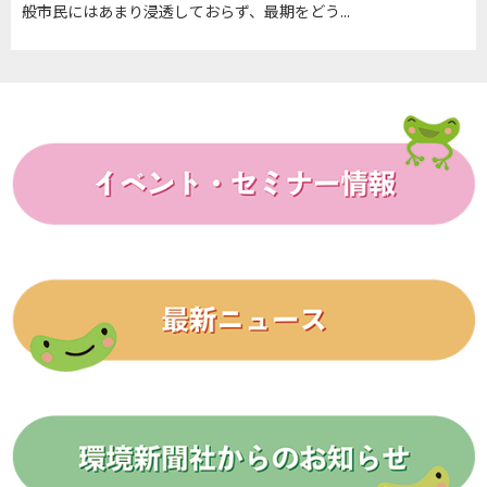
いるのか（執筆 是永かな子 ◎ 高知大学 総合人間自然科学研
般市民にはあまり浸透しておらず、最期をどう...
究科 教授）
2026/06/24
2026年7月号 【特集】未来のケアマネジャーが育つ 子ども
と学ぶ、ケア思考
介護人材・ケアマネジャー不足は喫緊の課題。介護や福祉
は、他者の気持ちや個性、自分との違いを受け止め...
2026/05/26
2026年6月号 【特集】住宅改修から始める自立支援
介護保険サービスの中で、ケアマネジャーがもっとも苦手と
するのは住宅改修ではないでしょうか。専門知識...
2026/04/24