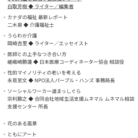
白取芳樹 ◆ ライター／編集者
カナダの福祉 最新レポート
二木泉 ◆ 介護福祉士
うらわか介護
岡崎杏里 ◆ ライター／エッセイスト
医師との上手なつき合い方
嵯峨崎勝蓮 ◆ 日本医療コーディネーター協会 相談役
性的マイノリティの老いを考える
永易至文 ◆ NPO法人パープル・ハンズ 事務局長
ソーシャルワーカー道まっしぐら
宗利勝之 ◆ 合同会社地域生活支援ムネマル ムネマル相談
支援センター 所長
花のある風景
ともにアート