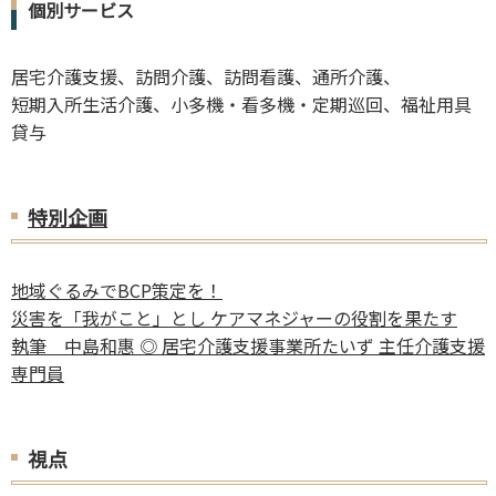
個別サービス
居宅介護支援、訪問介護、訪問看護、通所介護、
短期入所生活介護、小多機・看多機・定期巡回、福祉用具
貸与
特別企画
地域ぐるみでBCP策定を！
災害を「我がこと」とし ケアマネジャーの役割を果たす
執筆 中島和惠 ◎ 居宅介護支援事業所たいず 主任介護支援
専門員
視点