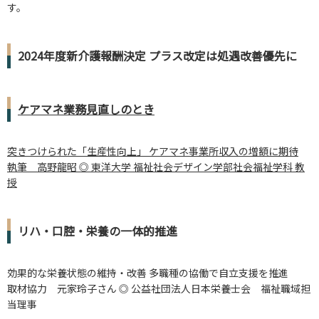
す。
2024年度新介護報酬決定 プラス改定は処遇改善優先に
ケアマネ業務見直しのとき
突きつけられた「生産性向上」 ケアマネ事業所収入の増額に期待
執筆 高野龍昭 ◎ 東洋大学 福祉社会デザイン学部社会福祉学科 教
授
リハ・口腔・栄養の一体的推進
効果的な栄養状態の維持・改善 多職種の協働で自立支援を推進
取材協力 元家玲子さん ◎ 公益社団法人日本栄養士会 福祉職域担
当理事