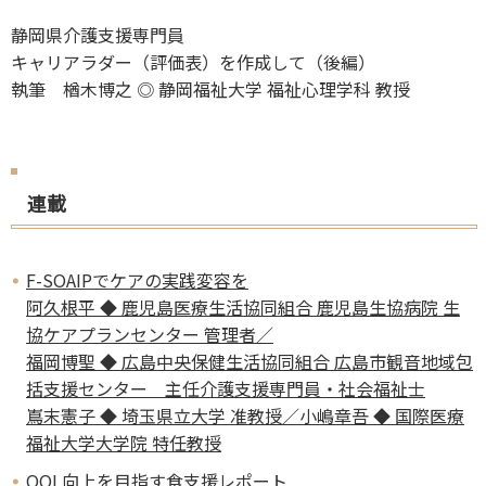
静岡県介護支援専門員
キャリアラダー（評価表）を作成して（後編）
執筆 楢木博之 ◎ 静岡福祉大学 福祉心理学科 教授
連載
F-SOAIPでケアの実践変容を
阿久根平 ◆ 鹿児島医療生活協同組合 鹿児島生協病院 生
協ケアプランセンター 管理者／
福岡博聖 ◆ 広島中央保健生活協同組合 広島市観音地域包
括支援センター 主任介護支援専門員・社会福祉士
嶌末憲子 ◆ 埼玉県立大学 准教授／小嶋章吾 ◆ 国際医療
福祉大学大学院 特任教授
QOL向上を目指す食支援レポート