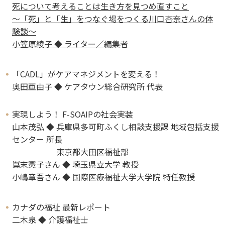
死について考えることは生き方を見つめ直すこと
〜「死」と「生」をつなぐ場をつくる川口杏奈さんの体
験談〜
小笠原綾子 ◆ ライター／編集者
「CADL」がケアマネジメントを変える！
奥田亜由子 ◆ ケアタウン総合研究所 代表
実現しよう！ F-SOAIPの社会実装
山本茂弘 ◆ 兵庫県多可町ふくし相談支援課 地域包括支援
センター 所長
東京都大田区福祉部
嶌末憲子さん ◆ 埼玉県立大学 教授
小嶋章吾さん ◆ 国際医療福祉大学大学院 特任教授
カナダの福祉 最新レポート
二木泉 ◆ 介護福祉士