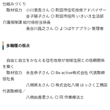
仕組みづくり
取材協力 小川恵吾さん ◎ 町田市住宅改修アドバイザー
金子陽子さん ◎ 町田市役所 いきいき生活部
介護保険課 給付係担当係長
長谷川昌之さん ◎ よつばケアプラン 管理者
多職種の視点
自由と自立をかなえる住宅改修が地域住民との信頼関係
を築く
取材協力 永吉恭子さん ◎ Be active株式会社 代表取締
役社長
八朔將太さん ◎ 株式会社八朔 はっさく工務店
代表取締役／
八朔由香里さん ◎ 同 作業療法士