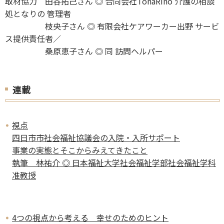
取材協力 田谷拓己さん ◎ 合同会社TonaRino 介護の相談
処となりの 管理者
枝央子さん ◎ 有限会社ケアワーカー出野 サービ
ス提供責任者／
桑原恵子さん ◎ 同 訪問ヘルパー
連載
視点
四日市市社会福祉協議会の入院・入所サポート
事業の実態とそこからみえてきたこと
執筆 林祐介 ◎ 日本福祉大学社会福祉学部社会福祉学科
准教授
4つの視点から考える 幸せのためのヒント