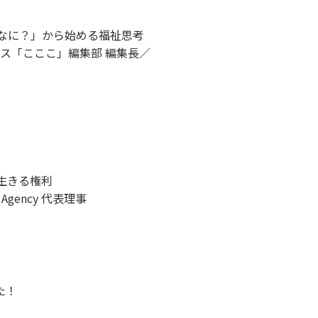
なに？」から始める福祉思考
ス「こここ」編集部 編集長／
生きる権利
Agency 代表理事
た！