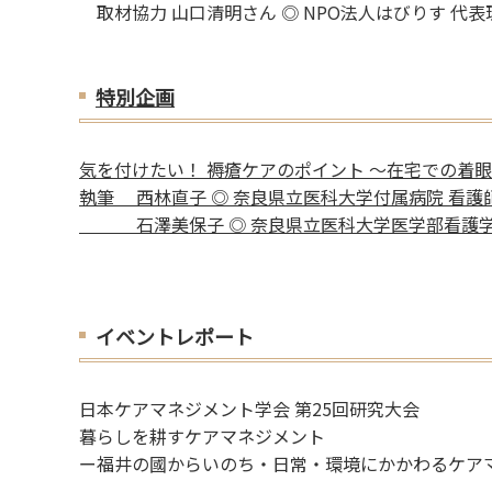
取材協力 山口清明さん ◎ NPO法人はびりす 代表
特別企画
気を付けたい！ 褥瘡ケアのポイント ～在宅での着
執筆 西林直子 ◎ 奈良県立医科大学付属病院 看護
石澤美保子 ◎ 奈良県立医科大学医学部看護学科
イベントレポート
日本ケアマネジメント学会 第25回研究大会
暮らしを耕すケアマネジメント
ー福井の國からいのち・日常・環境にかかわるケア