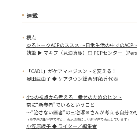
連載
視点
ゆるトークACPのススメ ～日常生活の中でのACP
執筆 ▶ マキプ（見浪真樹）◎ PCPセンター（Person C
「CADL」がケアマネジメントを変える！
奥田亜由子 ◆ ケアタウン総合研究所 代表
4つの視点から考える 幸せのためのヒント
常に“新参者”でいるということ
〜“治さない医者”の三宅琢※さんが考える自分の
（※本来の旧字体ですが、表示環境により新字体で表記しています）
小笠原綾子 ◆ ライター／編集者