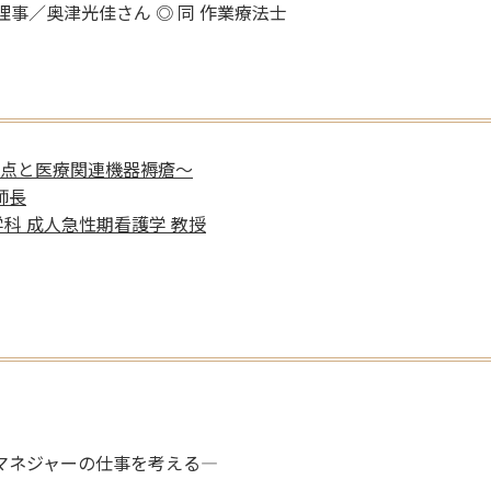
理事／奥津光佳さん ◎ 同 作業療法士
眼点と医療関連機器褥瘡～
師長
 成人急性期看護学 教授
マネジャーの仕事を考える―