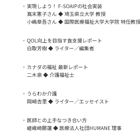
実現しよう！ F-SOAIPの社会実装
嶌末憲子さん ◆ 埼玉県立大学 教授
小嶋章吾さん ◆ 国際医療福祉大学大学院 特任教
QOL向上を目指す食支援レポート
白取芳樹 ◆ ライター／編集者
カナダの福祉 最新レポート
二木泉 ◆ 介護福祉士
うらわか介護
岡崎杏里 ◆ ライター／エッセイスト
医師との上手なつき合い方
嵯峨崎勝蓮 ◆ 医療法人社団HUMANE 理事