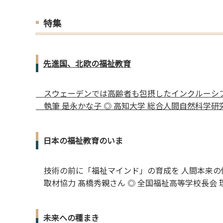
特集
先進国、北欧の福祉教育
スウェーデンでは高齢者も包摂したインクルーシ
執筆 是永かな子 ◎ 高知大学 総合人間自然科学研
日本の福祉教育のいま
技術の前に「福祉マインド」の育成を 人間本来の
取材協力 髙橋秀親さん ◎ 全国福祉高等学校長会 
未来への種まき