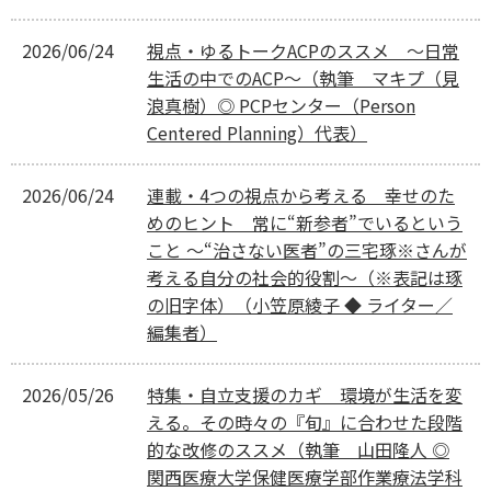
2026/06/24
視点・ゆるトークACPのススメ ～日常
生活の中でのACP～（執筆 マキプ（見
浪真樹）◎ PCPセンター（Person
Centered Planning）代表）
2026/06/24
連載・4つの視点から考える 幸せのた
めのヒント 常に“新参者”でいるという
こと 〜“治さない医者”の三宅琢※さんが
考える自分の社会的役割〜（※表記は琢
の旧字体）（小笠原綾子 ◆ ライター／
編集者）
2026/05/26
特集・自立支援のカギ 環境が生活を変
える。その時々の『旬』に合わせた段階
的な改修のススメ（執筆 山田隆人 ◎
関西医療大学保健医療学部作業療法学科