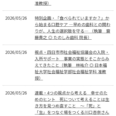
准教授）
2026/05/26
特別企画・「食べられていますか？」か
ら始まる口腔ケア ―早めの歯科との関わ
りが、人生の選択肢を守る― （執筆 齋
藤貴之 ◎ たのしみ歯科 院長）
2026/05/26
視点・四日市市社会福祉協議会の入院・
入所サポート 事業の実態とそこからみ
えてきたこと（執筆 林祐介 ◎ 日本福
祉大学社会福祉学部社会福祉学科 准教
授）
2026/05/26
連載・4つの視点から考える 幸せのた
めのヒント 死について考えることは生
き方を見つめ直すこと 〜「死」と
「生」をつなぐ場をつくる川口杏奈さん