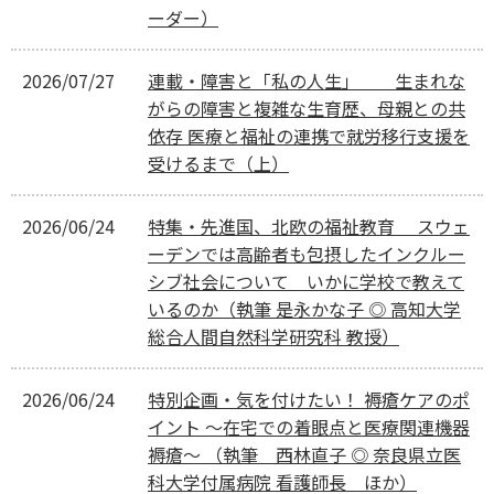
ーダー）
2026/07/27
連載・障害と「私の人生」 生まれな
がらの障害と複雑な生育歴、母親との共
依存 医療と福祉の連携で就労移行支援を
受けるまで（上）
2026/06/24
特集・先進国、北欧の福祉教育 スウェ
ーデンでは高齢者も包摂したインクルー
シブ社会について いかに学校で教えて
いるのか（執筆 是永かな子 ◎ 高知大学
総合人間自然科学研究科 教授）
2026/06/24
特別企画・気を付けたい！ 褥瘡ケアのポ
イント ～在宅での着眼点と医療関連機器
褥瘡～ （執筆 西林直子 ◎ 奈良県立医
科大学付属病院 看護師長 ほか）