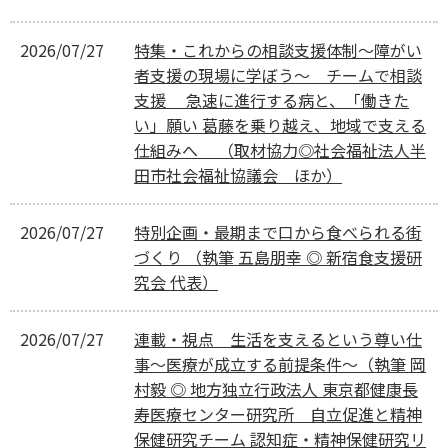
2026/07/27
特集・これからの相談支援体制～障がい
者支援の現場に学ぼう～ チームで相談
支援 急速に進行する病と、「働きた
い」願い 葛藤を乗り越え、地域で支える
仕組みへ （取材協力◎社会福祉法人半
田市社会福祉協議会 ほか）
2026/07/27
特別企画・最期まで口から食べられる街
づくり （執筆 五島朋幸 ◎ 新宿食支援研
究会 代表）
2026/07/27
連載・視点 生活を支えるという尊い仕
事～医療が成立する前提条件～（執筆 岡
村毅 ◎ 地方独立行政法人 東京都健康長
寿医療センター研究所 自立促進と精神
保健研究チーム 認知症・精神保健研究リ