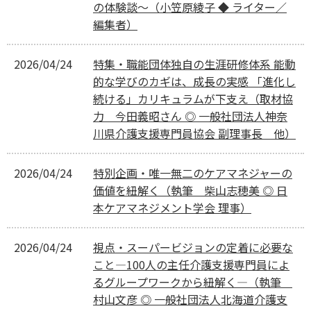
の体験談〜（小笠原綾子 ◆ ライター／
編集者）
2026/04/24
特集・職能団体独自の生涯研修体系 能動
的な学びのカギは、成長の実感 「進化し
続ける」カリキュラムが下支え（取材協
力 今田義昭さん ◎ 一般社団法人神奈
川県介護支援専門員協会 副理事長 他）
2026/04/24
特別企画・唯一無二のケアマネジャーの
価値を紐解く（執筆 柴山志穂美 ◎ 日
本ケアマネジメント学会 理事）
2026/04/24
視点・スーパービジョンの定着に必要な
こと―100人の主任介護支援専門員によ
るグループワークから紐解く―（執筆
村山文彦 ◎ 一般社団法人北海道介護支