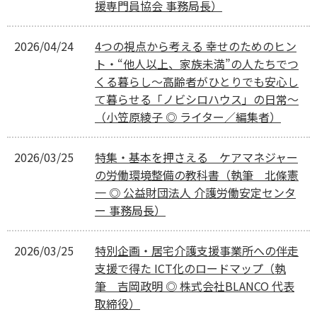
援専門員協会 事務局長）
2026/04/24
4つの視点から考える 幸せのためのヒン
ト・“他人以上、家族未満”の人たちでつ
くる暮らし〜高齢者がひとりでも安心し
て暮らせる「ノビシロハウス」の日常〜
（小笠原綾子 ◎ ライター／編集者）
2026/03/25
特集・基本を押さえる ケアマネジャー
の労働環境整備の教科書（執筆 北條憲
一 ◎ 公益財団法人 介護労働安定センタ
ー 事務局長）
2026/03/25
特別企画・居宅介護支援事業所への伴走
支援で得た ICT化のロードマップ（執
筆 吉岡政明 ◎ 株式会社BLANCO 代表
取締役）