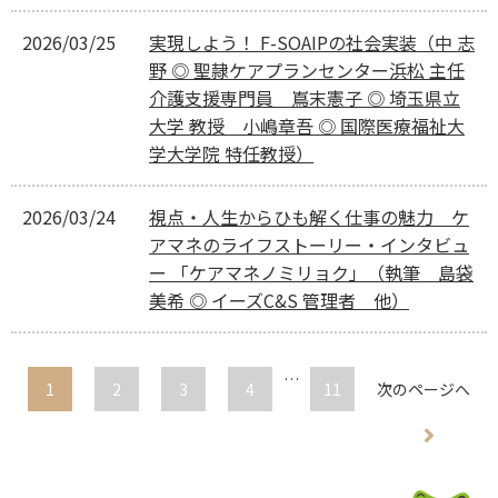
2026/03/25
実現しよう！ F-SOAIPの社会実装（中 志
野 ◎ 聖隷ケアプランセンター浜松 主任
介護支援専門員 嶌末憲子 ◎ 埼玉県立
大学 教授 小嶋章吾 ◎ 国際医療福祉大
学大学院 特任教授）
2026/03/24
視点・人生からひも解く仕事の魅力 ケ
アマネのライフストーリー・インタビュ
ー 「ケアマネノミリョク」（執筆 島袋
美希 ◎ イーズC&S 管理者 他）
…
1
2
3
4
11
次のページへ